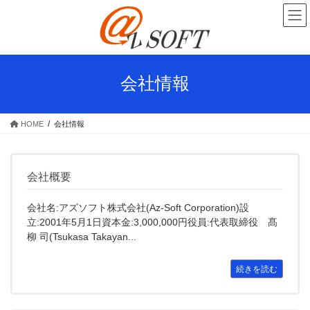
コ
ナ
ン
ビ
テ
ゲ
ン
ー
ツ
シ
へ
ョ
会社情報
ス
ン
キ
に
ッ
移
HOME
会社情報
プ
動
会社概要
会社名:アズソフト株式会社(Az-Soft Corporation)設
立:2001年5月1日資本金:3,000,000円役員:代表取締役 髙
柳 司(Tsukasa Takayan...
続きを読む