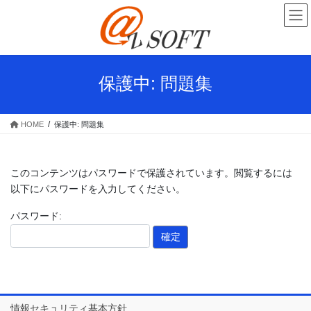
コ
ナ
ン
ビ
テ
ゲ
ン
ー
ツ
シ
へ
ョ
保護中: 問題集
ス
ン
キ
に
ッ
移
HOME
保護中: 問題集
プ
動
このコンテンツはパスワードで保護されています。閲覧するには
以下にパスワードを入力してください。
パスワード:
情報セキュリティ基本方針